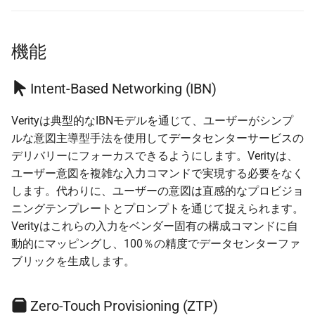
s
Administration
Devices
Spectrum-X Import
Debugging
e
機能
Diagnostics
Image Updates
a
r
Intent-Based Networking (IBN)
Time Traveler
c
Verityは典型的なIBNモデルを通じて、ユーザーがシンプ
Reserved Ranges
h
ルな意図主導型手法を使用してデータセンターサービスの
デリバリーにフォーカスできるようにします。Verityは、
Badges
i
ユーザー意図を複雑な入力コマンドで実現する必要をなく
n
します。代わりに、ユーザーの意図は直感的なプロビジョ
Views
ニングテンプレートとプロンプトを通じて捉えられます。
g
Verityはこれらの入力をベンダー固有の構成コマンドに自
動的にマッピングし、100％の精度でデータセンターファ
ブリックを生成します。
Zero-Touch Provisioning (ZTP)