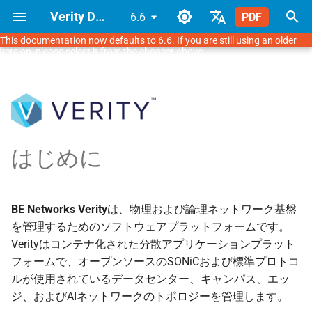
Verity Documentation
PDF
6.6
This documentation now defaults to 6.6. If you are still using an older
T
English
version, please select it from the chooser above.
y
Japanese
Verity Architecture
Overview
Navigation & UI
Using the API
How to Use These Docs
Read First
Prerequisites
Bulk Onboarding (FDC
UI Navigation
Fabrics
Multitenancy Overview
Topology Overview
Templates Overview
Alarms
Operations Overview
Admin
Navigation
p
Import)
e
Supported Topologies
1. Verity Installation
Fabrics & Devices
API Definition
Terminology
Manual Device Onboarding
VMware 7.0.3
Provisioning Objects
Device Management
Tenants
Network View
Route Maps
Alarm List
Network Operations
NTP Administration
Topology
t
はじめに
2. Initial Setup
Tenancy & Services
Icon Reference
Application Reference
KVM
Pods
Services
ACLs
Reports
Device CLI Interface
High Availability
Templates
o
3. Underlay Settings
Topology
Object Dependencies
Working with ONTs
Proxmox
Switchpoint
Gateways
Filters
Observe
Packet Capture
Lockdown Mode
Application VLANs
s
BE Networks Verity
は、物理および論理ネットワーク基盤
t
を管理するためのソフトウェアプラットフォームです。
4. Onboarding Devices
Templates
Downloads
SONiC and Campus ZTP
GNS3 Lab Environment
LAGs (Link Aggregation)
Inter-Tenant Routing
Layer-3
Device Status Colors
Troubleshooting
Verity Security
Verityはコンテナ化された分散アプリケーションプラット
a
フォームで、オープンソースのSONiCおよび標準プロトコ
Monitoring & Alarms
Parameters
Spine Plane Architecture
Inter-Site Routing
Layer-2
SensAI
Change Sets
RADIUS Servers
r
ルが使用されているデータセンター、キャンパス、エッ
ジ、およびAIネットワークのトポロジーを管理します。
t
Operations
EULA
Traffic Mirrors
Layer-1
Dell OME
Import/Export
System Recovery