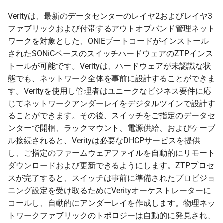
Verityは、最新のデータセンターのレイヤ2およびレイヤ3
ファブリックおよび付帯するアウトオブバンド管理ネット
ワークを対象とした、ONIEブートコードがインストール
されたSONiCベースのスイッチハードウェアのZTPインス
トールが可能です。Verityは、ハードウェアが未認識な状
態でも、ネットワーク全体を事前に設計することができま
す。Verityを使用し管理者はユニークなビジネス要件に応
じてネットワークアンダーレイをデジタルツインで設計す
ることができます。その後、スイッチをご指定のデータセ
ンターで開梱、ラックマウント、電源供給、およびケーブ
ル接続されると、Verityは必要なDHCPサービスを提供
し、ご指定のファームウェアファイルを自動的にリモート
ダウンロードおよび更新できるようにします。ZTPプロセ
スが完了すると、スイッチは事前に準備されたプロビジョ
ニング設定を受け取るためにVerityオーケストレーターに
コールし、自動的にアンダーレイを作成します。物理ネッ
トワークファブリックのトポロジーは自動的に発見され、